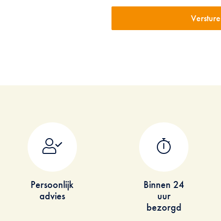
c
h
a
Persoonlijk
Binnen 24
advies
uur
bezorgd