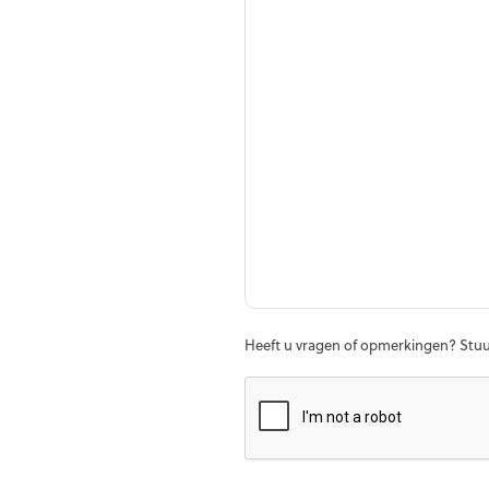
Heeft u vragen of opmerkingen? Stuu
C
a
p
t